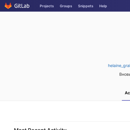
Skip
Projects
Groups
Snippets
Help
to
content
helaine_gra
Внов
Ac