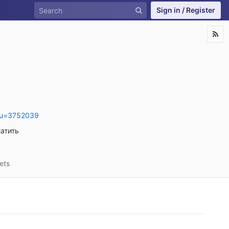
Sign in / Register
le;u=3752039
атить
ets